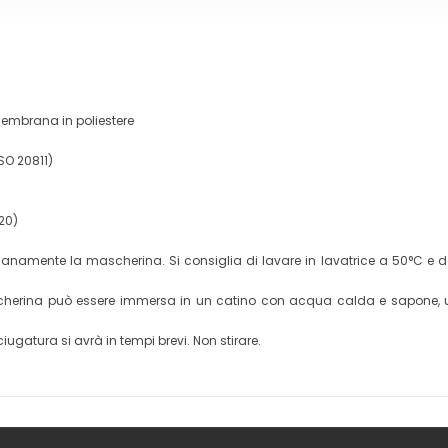
 membrana in poliestere
SO 20811)
920)
namente la mascherina. Si consiglia di lavare in lavatrice a 50°C e det
 mascherina può essere immersa in un catino con acqua calda e sapone
iugatura si avrà in tempi brevi. Non stirare.