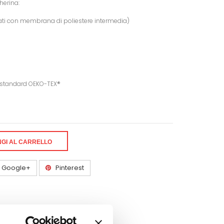
herina:
strati con membrana di poliestere intermedia)
li standard OEKO-TEX®
GI AL CARRELLO
Google+
Pinterest