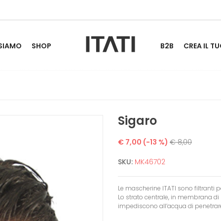
 SIAMO
SHOP
B2B
CREA IL TU
Sigaro
€ 7,00
(-13 %)
€ 8,00
SKU:
MK46702
Le mascherine ITATI sono filtranti pe
Lo strato centrale, in membrana di 
impediscono all’acqua di penetrar