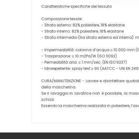
Caratteristiche specifiche del tessuto
Composizione tessile:
- Strato esterno: 82% poliestere, 18% elastane
- Strato interno: 82% poliestere, 18% elastane
- Strato intermedio (tra strato esterno ed interno):
- Impermeabilità: colonna d’acqua ≥ 10.000 mm (I
- Traspirazione: ≤ 10 m2Pa/W (ISO 11092)
- Permeabilità aria: ≤ 1 mm/sec. (EN ISO 9237)
- Idrorepellente: spray test ≥ 90 (AATCC - UNI EN 24
CURA/MANUTENZIONE - Lavare e disinfettare quotidia
della mascherina.
Se il lavaggio in lavatrice non è possibile, la
schizzi.
Essendo la mascherina realizzata in poliestere, l’asc