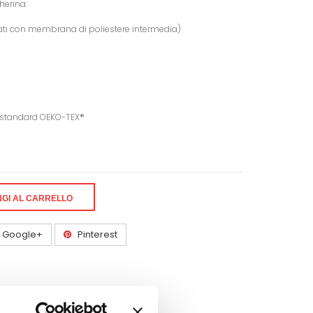
herina:
strati con membrana di poliestere intermedia)
li standard OEKO-TEX®
GI AL CARRELLO
Google+
Pinterest