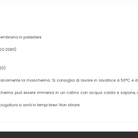
 membrana in poliestere
SO 20811)
920)
namente la mascherina. Si consiglia di lavare in lavatrice a 50°C e det
 mascherina può essere immersa in un catino con acqua calda e sapone
iugatura si avrà in tempi brevi. Non stirare.