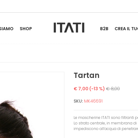
 SIAMO
SHOP
B2B
CREA IL TU
Tartan
€ 7,00
(-13 %)
€ 8,00
SKU:
MK46691
Le mascherine ITATI sono filtranti pe
Lo strato centrale, in membrana di 
impediscono all’acqua di penetrar