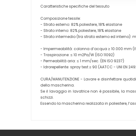
Caratteristiche specifiche del tessuto
Composizione tessile:
- Strato esterno: 82% poliestere, 18% elastane
- Strato interno: 82% poliestere, 18% elastane
- Strato intermedio (tra strato esterno ed interno):
- Impermeabilità: colonna d’acqua ≥ 10.000 mm (I
- Traspirazione: ≤ 10 m2Pa/W (ISO 11092)
- Permeabilità aria: ≤ 1 mm/sec. (EN ISO 9237)
- Idrorepellente: spray test ≥ 90 (AATCC - UNI EN 24
CURA/MANUTENZIONE - Lavare e disinfettare quotidia
della mascherina.
Se il lavaggio in lavatrice non è possibile, la
schizzi.
Essendo la mascherina realizzata in poliestere, l’asc