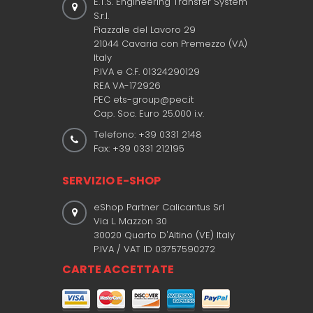
E.T.S. Engineering Transfer System
S.r.l.
Piazzale del Lavoro 29
21044 Cavaria con Premezzo (VA)
Italy
P.IVA e C.F. 01324290129
REA VA-172926
PEC ets-group@pec.it
Cap. Soc. Euro 25.000 i.v.
Telefono: +39 0331 2148
Fax: +39 0331 212195
SERVIZIO E-SHOP
eShop Partner Calicantus Srl
Via L. Mazzon 30
30020 Quarto D'Altino (VE) Italy
P.IVA / VAT ID 03757590272
CARTE ACCETTATE