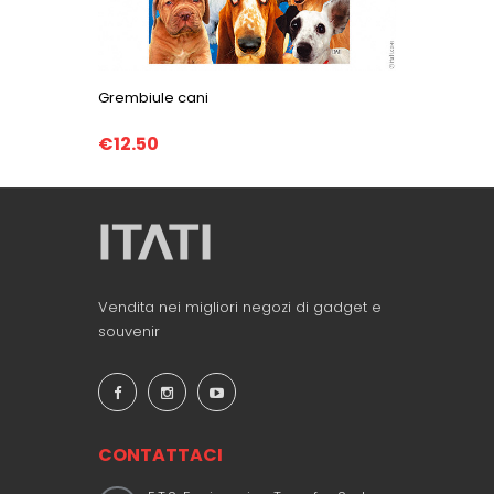
Grembiule cani
Grembiul
€12.50
€12.50
Vendita nei migliori negozi di gadget e
souvenir
CONTATTACI