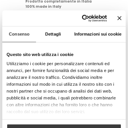
Prodotto completamente in Italia
100% made in Italy
© Modello e disegno registrato.
E’ vietata la riproduzione anche
parziale.
Consenso
Dettagli
Informazioni sui cookie
Size
Questo sito web utilizza i cookie
Utilizziamo i cookie per personalizzare contenuti ed
-
+
annunci, per fornire funzionalità dei social media e per
analizzare il nostro traffico. Condividiamo inoltre
AGGIUNGI AL CARRELLO
informazioni sul modo in cui utilizza il nostro sito con i
nostri partner che si occupano di analisi dei dati web,
Tweet
Share
pubblicità e social media, i quali potrebbero combinarle
Google+
Pinterest
con altre informazioni che ha fornito loro o che hanno
raccolto dal suo utilizzo dei loro servizi.
PIU' INFORMAZIONI