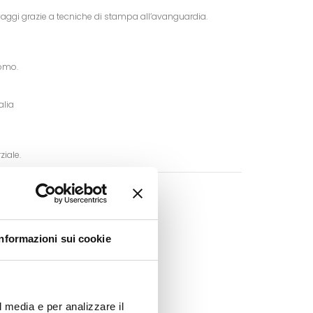
vaggi grazie a tecniche di stampa all’avanguardia.
uomo.
alia
ziale.
nibile!
Informazioni sui cookie
Google+
Pinterest
l media e per analizzare il