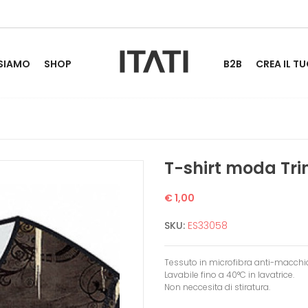
 SIAMO
SHOP
B2B
CREA IL TU
T-shirt moda Trin
€ 1,00
SKU:
ES33058
Tessuto in microfibra anti-macchi
Lavabile fino a 40°C in lavatrice.
Non neccesita di stiratura.