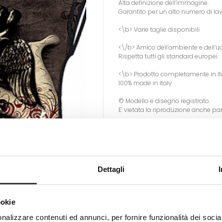
Alta definizione dell’immagine.
Garantito per un alto numero di la
<\b> Varie taglie disponibili
<\/b> Amico dell’ambiente e dell’
Rispetta tutti gli standard europei.
<\b> Prodotto completamente in It
100% made in Italy
© Modello e disegno registrato.
E’ vietata la riproduzione anche par
Prodotto in arrivo
Avvisami quando tornerà dispo
Avvisami!
Dettagli
Tweet
Share
ookie
nalizzare contenuti ed annunci, per fornire funzionalità dei socia