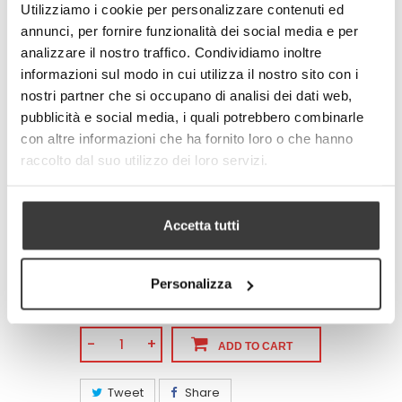
Utilizziamo i cookie per personalizzare contenuti ed
• LARGE (waist measure 100-110 cm / 40-
annunci, per fornire funzionalità dei social media e per
43 inches)
• EXTRA-LARGE (waist measure 110-120 cm
analizzare il nostro traffico. Condividiamo inoltre
/ 43-47 inches)
informazioni sul modo in cui utilizza il nostro sito con i
nostri partner che si occupano di analisi dei dati web,
Environment and human friendly.
Meets all european standards.
pubblicità e social media, i quali potrebbero combinarle
con altre informazioni che ha fornito loro o che hanno
Completely produced in Italy
raccolto dal suo utilizzo dei loro servizi.
100% made in Italy
© Model and design registered.
Total and partial reproduction is
Accetta tutti
forbidden.
Size
Personalizza
-
+
ADD TO CART
Tweet
Share