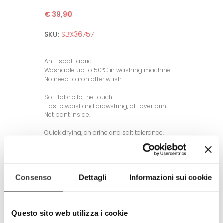
€ 39,90
SKU:
SBX36757
Anti-spot fabric.
Washable up to 50°C in washing machine.
No need to iron after wash.
Soft fabric to the touch.
Elastic waist and drawstring, all-over print.
Net pant inside.
Quick drying, chlorine and salt tolerance.
High Definition of the image.
Guarantee for several washing thanks to
sofisticated printing technologies.
Consenso
Dettagli
Informazioni sui cookie
AVAILABLE IN 4 SIZES:
• SMALL (waist measure 76-89 cm / 30-35
inches)
Questo sito web utilizza i cookie
• MEDIUM (waist measure 89-99 cm / 35-
39 inches)