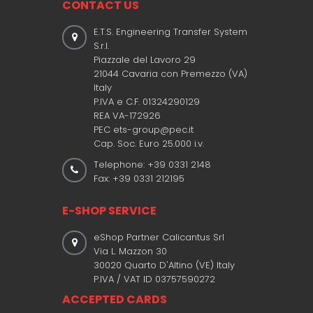
CONTACT US
E.T.S. Engineering Transfer System
S.r.l.
Piazzale del Lavoro 29
21044 Cavaria con Premezzo (VA)
Italy
P.IVA e C.F. 01324290129
REA VA-172926
PEC ets-group@pec.it
Cap. Soc. Euro 25.000 i.v.
Telephone: +39 0331 2148
Fax: +39 0331 212195
E-SHOP SERVICE
eShop Partner Calicantus Srl
Via L. Mazzon 30
30020 Quarto D'Altino (VE) Italy
P.IVA / VAT ID 03757590272
ACCEPTED CARDS