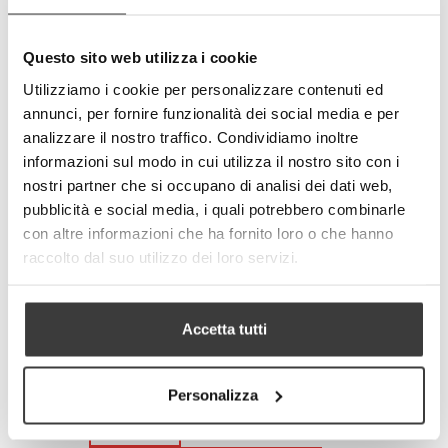
pollici)
• MEDIUM (misura vita 89-99 cm / 35-39
pollici)
Questo sito web utilizza i cookie
• LARGE (misura vita 100-110 cm / 40-43
pollici)
Utilizziamo i cookie per personalizzare contenuti ed
• EXTRA-LARGE (misura vita 110-120 cm / 43-
annunci, per fornire funzionalità dei social media e per
47 pollici)
analizzare il nostro traffico. Condividiamo inoltre
Amico dell’ambiente e dell’uomo.
informazioni sul modo in cui utilizza il nostro sito con i
Rispetta tutti gli standard europei.
nostri partner che si occupano di analisi dei dati web,
Prodotto completamente in Italia
pubblicità e social media, i quali potrebbero combinarle
100% made in Italy
con altre informazioni che ha fornito loro o che hanno
raccolto dal suo utilizzo dei loro servizi.
© Modello e disegno registrato.
E’ vietata la riproduzione anche
parziale.
Accetta tutti
Size
Personalizza
-
+