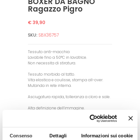
BOXER DA BAGNO
Ragazzo Pigro
€ 39,90
SKU:
SBX36757
Tessuto anti-macchia
Lavabile fino a 50°C in lavatrice.
Non necessita di stiratura.
Tessuto morbido al tatto.
Vita elastica e coulisse, stampa all-over.
Mutanda in rete interna.
Asciugatura rapida, tolleranza a cloro e sale.
Alta definizione dell’immagine.
Garantito per un alto numero di lavaggi
grazie a tecniche di stampa all’avanguardia.
DISPONIBILE IN 4 MISURE:
Consenso
Dettagli
Informazioni sui cookie
• SMALL (misura della vita 76-89 cm / 30-35