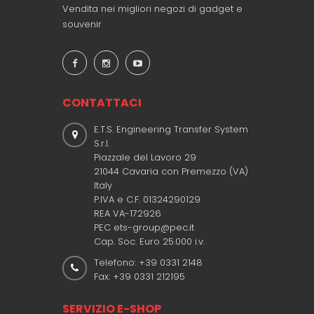
Vendita nei migliori negozi di gadget e
souvenir
CONTATTACI
E.T.S. Engineering Transfer System
S.r.l.
Piazzale del Lavoro 29
21044 Cavaria con Premezzo (VA)
Italy
P.IVA e C.F. 01324290129
REA VA-172926
PEC ets-group@pec.it
Cap. Soc. Euro 25.000 i.v.
Telefono: +39 0331 2148
Fax: +39 0331 212195
SERVIZIO E-SHOP