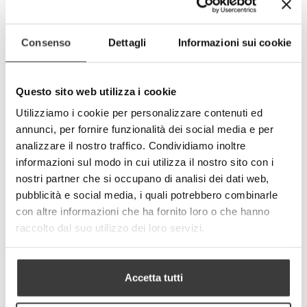
*Exceptions. TRAVEL MATE can not be put on:
• “shell” seats (sport seats very concave)
• seats with seat and back in one piece
• joined seats, like a “bench” (vans seats,
Consenso
Dettagli
Informazioni sui cookie
etc.)
• seats with integrated armrests and seat
belts
Questo sito web utilizza i cookie
The manufacturer/distributor is not
Utilizziamo i cookie per personalizzare contenuti ed
responsible for the product’s improper use.
annunci, per fornire funzionalità dei social media e per
analizzare il nostro traffico. Condividiamo inoltre
-
+
ADD TO CART
informazioni sul modo in cui utilizza il nostro sito con i
nostri partner che si occupano di analisi dei dati web,
Tweet
Share
pubblicità e social media, i quali potrebbero combinarle
con altre informazioni che ha fornito loro o che hanno
Google+
Pinterest
raccolto dal suo utilizzo dei loro servizi.
MORE INFO
DATA SHEET
Accetta tutti