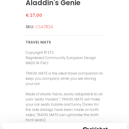
Aladdin's Genie
€ 27,00
SKU:
CS47824
TRAVEL MATE
Copyright © ETS
Registered Community European Design
MADE IN ITALY
TRAVEL MATE is the ideal travel companion to
keep you company while you are driving
your car.
Made of elastic fabric, easily adaptable to all
cars’ seats models*, TRAVEL MATE will make
your car seats bizarre and funny (holes for
the side airbags have been made on both
sides, TRAVEL MATE can upholster the both
front seats).