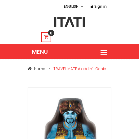
ENGLISH
Sign in
0
Home
>
TRAVEL MATE Aladdin's Genie