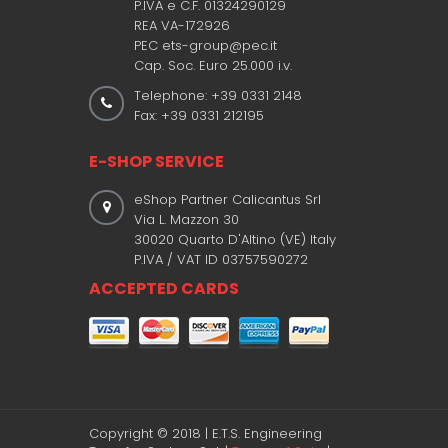
P.IVA e C.F. 01324290129
REA VA-172926
PEC ets-group@pec.it
Cap. Soc. Euro 25.000 i.v.
Telephone: +39 0331 2148
Fax: +39 0331 212195
E-SHOP SERVICE
eShop Partner Calicantus Srl
Via L. Mazzon 30
30020 Quarto D'Altino (VE) Italy
P.IVA / VAT ID 03757590272
ACCEPTED CARDS
Copyright © 2018 | E.T.S. Engineering