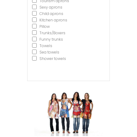
Tourism aprons
Sexy aprons
Child aprons
Kitchen aprons
Pillow
Trunks/Boxers
Funny trunks
Towels
Sea towels
Shower towels