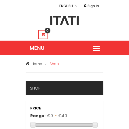
ENGLISH
Sign in
0
Home
>
Shop
SHOP
PRICE
Range:
€
0
-
€
40