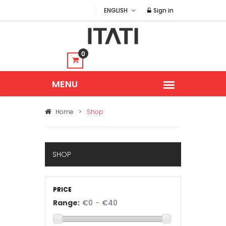
ENGLISH
Sign in
0
Home
>
Shop
SHOP
PRICE
Range:
€
0
-
€
40