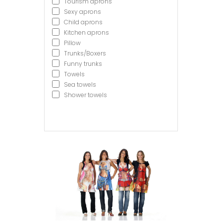
Tourism aprons
Sexy aprons
Child aprons
Kitchen aprons
Pillow
Trunks/Boxers
Funny trunks
Towels
Sea towels
Shower towels