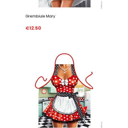
Grembiule Mary
€12.50