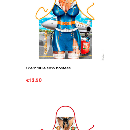
Grembiule sexy hostess
€12.50