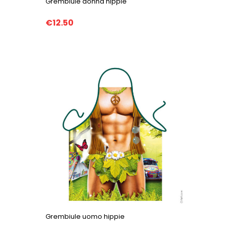
Grembiule donna hippie
€12.50
Grembiule uomo hippie