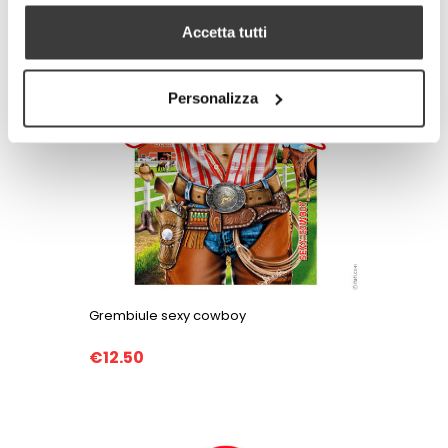
Accetta tutti
Personalizza
Grembiule sexy cowboy
€12.50