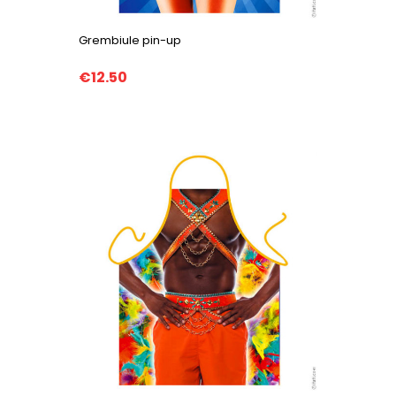
Grembiule pin-up
€12.50