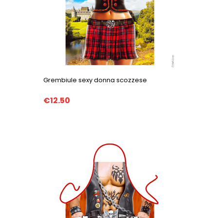
Grembiule sexy donna scozzese
€12.50