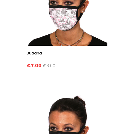
Buddha
€7.00
€8.00