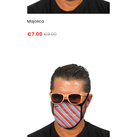
Majolica
€7.00
€8.00